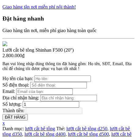
Giao hàng tận nơi miễn phí nội thành!
Đặt hàng nhanh
Giao hàng tân nơi, miễn phí giao hàng toàn quốc
Lưỡi cắt bê tông Shinhan F500 (20'')
2.800.000
₫
Bạn vui lòng nhập đúng thông tin đặt hàng gồm: Họ tên, SĐT, Email, Địa
chỉ để chúng tôi được phục vụ bạn tốt nhất !
Họ tên của bạn:
Số điện thoại:
Email:
Địa chỉ nhận hàng:
Số lượng:
Thành tiền:
ĐẶT HÀNG
x
Danh mục:
lưỡi cắt bê tông
Thẻ:
lưỡi cắt bê tông d250
,
lưỡi cắt bê
tông d350
,
lưỡi cắt bê tông d400
,
lưỡi cắt bê tông d500
,
lưỡi cắt bê