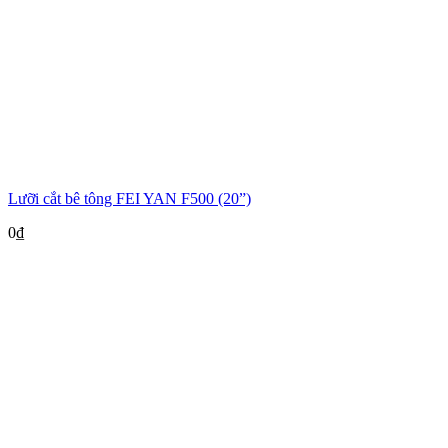
Lưỡi cắt bê tông FEI YAN F500 (20”)
0
₫