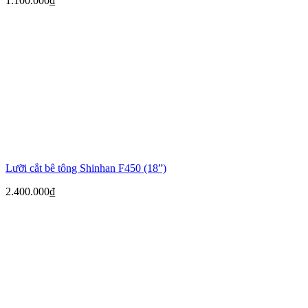
1.100.000
₫
Lưỡi cắt bê tông Shinhan F450 (18”)
2.400.000
₫