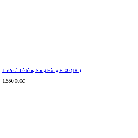
Lưỡi cắt bê tông Song Hùng F500 (18”)
1.550.000
₫