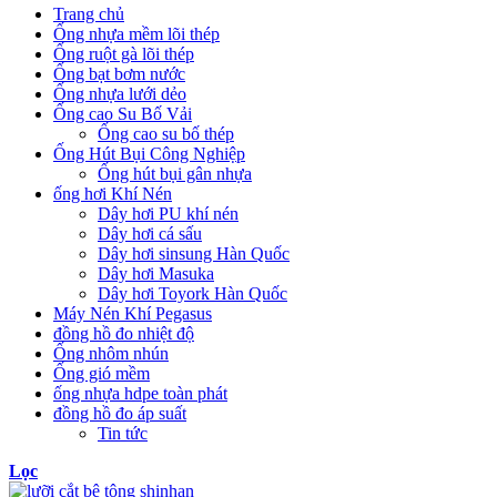
Trang chủ
Ống nhựa mềm lõi thép
Ống ruột gà lõi thép
Ống bạt bơm nước
Ống nhựa lưới dẻo
Ống cao Su Bố Vải
Ống cao su bố thép
Ống Hút Bụi Công Nghiệp
Ống hút bụi gân nhựa
ống hơi Khí Nén
Dây hơi PU khí nén
Dây hơi cá sấu
Dây hơi sinsung Hàn Quốc
Dây hơi Masuka
Dây hơi Toyork Hàn Quốc
Máy Nén Khí Pegasus
đồng hồ đo nhiệt độ
Ống nhôm nhún
Ống gió mềm
ống nhựa hdpe toàn phát
đồng hồ đo áp suất
Tin tức
Lọc