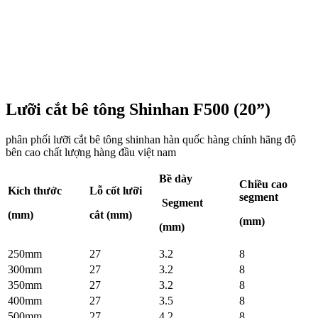
Lưỡi cắt bê tông Shinhan F500 (20”)
phân phối lưỡi cắt bê tông shinhan hàn quốc hàng chính hãng độ
bên cao chất lượng hàng đầu việt nam
Bề dày
Chiều cao
Kích thước
Lỗ cốt lưỡi
segment
Segment
(mm)
cắt (mm)
(mm)
(mm)
250mm
27
3.2
8
300mm
27
3.2
8
350mm
27
3.2
8
400mm
27
3.5
8
500mm
27
4.2
8