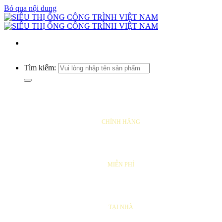
Bỏ qua nội dung
Tìm kiếm:
SẢN PHẨM
CHÍNH HÃNG
VẬN CHUYỂN
MIỄN PHÍ
SỬA CHỮA
TẠI NHÀ