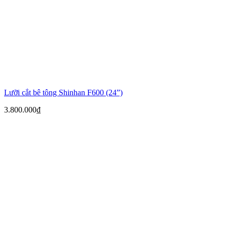
Lưỡi cắt bê tông Shinhan F600 (24”)
3.800.000
₫