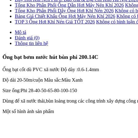
Tổng Kho Phân Phối Ống Dẫn Hơi Máy Nén Khí 2026
Không 
Tổng Kho Phân Phối Dây Ống Hơi Khí Nén 2026
Không có b
Bảng Giá Chiết Khấu Ống Hơi Máy Nén Khí 2026
Không có b
TOP 3 Ống Hơi Khí Nén Giá TỐT 2026
Không có bình luận
ở
Mô tả
Đánh giá (0)
Thông tin liên hệ
Ống bạt bơm nước hút bùn phi 200.14C
Ống bạt cốt dù PVC xã nước Độ dày :0.6-1.4mm
Độ dài 20-50m/cuộn Màu sắc:Màu Xanh
Size ống:Phi 28-40-50-65-80-100-150
Dùng để xã nước thải,bùn loảng trong các công trình xây dựng công
Một số hình ảnh sản phẩm