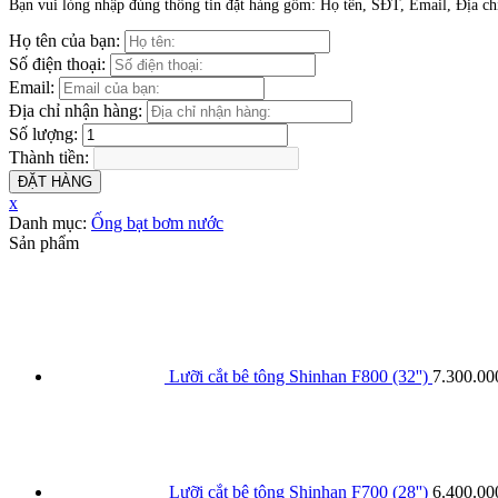
Bạn vui lòng nhập đúng thông tin đặt hàng gồm: Họ tên, SĐT, Email, Địa chỉ
Họ tên của bạn:
Số điện thoại:
Email:
Địa chỉ nhận hàng:
Số lượng:
Thành tiền:
ĐẶT HÀNG
x
Danh mục:
Ống bạt bơm nước
Sản phẩm
Lưỡi cắt bê tông Shinhan F800 (32'')
7.300.00
Lưỡi cắt bê tông Shinhan F700 (28'')
6.400.00