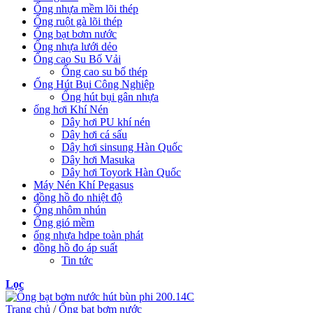
Ống nhựa mềm lõi thép
Ống ruột gà lõi thép
Ống bạt bơm nước
Ống nhựa lưới dẻo
Ống cao Su Bố Vải
Ống cao su bố thép
Ống Hút Bụi Công Nghiệp
Ống hút bụi gân nhựa
ống hơi Khí Nén
Dây hơi PU khí nén
Dây hơi cá sấu
Dây hơi sinsung Hàn Quốc
Dây hơi Masuka
Dây hơi Toyork Hàn Quốc
Máy Nén Khí Pegasus
đồng hồ đo nhiệt độ
Ống nhôm nhún
Ống gió mềm
ống nhựa hdpe toàn phát
đồng hồ đo áp suất
Tin tức
Lọc
Trang chủ
/
Ống bạt bơm nước