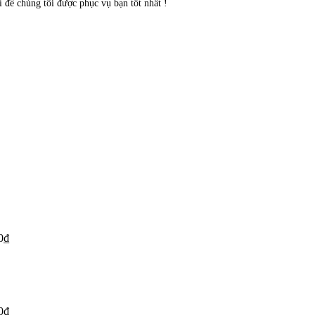
 để chúng tôi được phục vụ bạn tốt nhất !
0
₫
0
₫