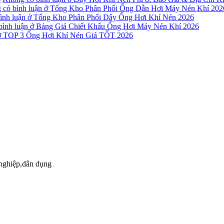
có bình luận
ở Tổng Kho Phân Phối Ống Dẫn Hơi Máy Nén Khí 202
ình luận
ở Tổng Kho Phân Phối Dây Ống Hơi Khí Nén 2026
ình luận
ở Bảng Giá Chiết Khấu Ống Hơi Máy Nén Khí 2026
 TOP 3 Ống Hơi Khí Nén Giá TỐT 2026
 nghiệp,dân dụng