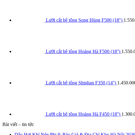
Lưỡi cắt bê tông Song Hùng F500 (18'')
1.550
Lưỡi cắt bê tông Hoàng Hà F500 (18'')
1.550.
Lưỡi cắt bê tông Shinhan F350 (14'')
1.450.00
Lưỡi cắt bê tông Hoàng Hà F450 (18'')
1.300.
Bài viết – tin tức
Dây Hơi Khí Nén Phi 8: Báo Giá & Địa Chỉ Kho Hà Nội 202