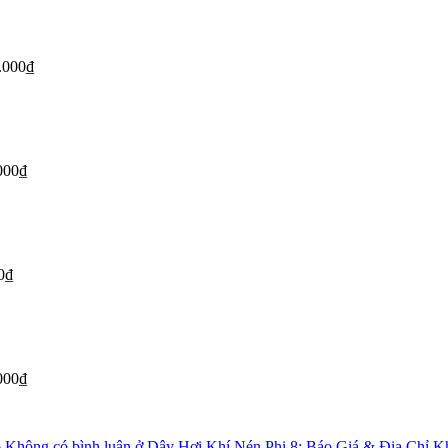
.000
₫
000
₫
0
₫
000
₫
6
Không có bình luận
ở Dây Hơi Khí Nén Phi 8: Báo Giá & Địa Chỉ K