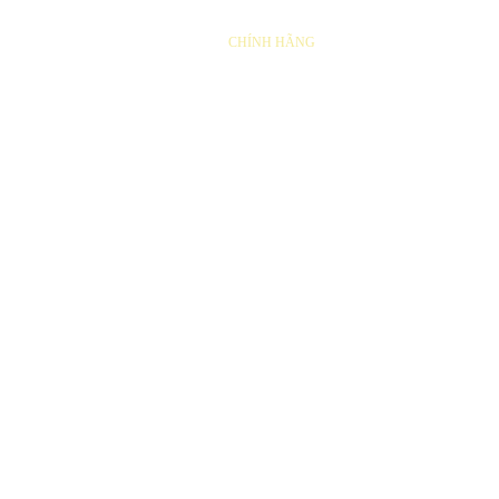
THAY LÕI LỌC
CHÍNH HÃNG