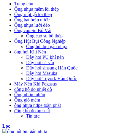
Trang chủ
Ống nhựa mềm lõi thép
Ống ruột gà lõi thép
Ống bạt bơm nước
Ống nhựa lưới dẻo
Ống cao Su Bố Vải
Ống cao su bố thép
Ống Hút Bụi Công Nghiệp
Ống hút bụi gân nhựa
ống hơi Khí Nén
Dây hơi PU khí nén
Dây hơi cá sấu
Dây hơi sinsung Hàn Quốc
Dây hơi Masuka
Dây hơi Toyork Hàn Quốc
Máy Nén Khí Pegasus
đồng hồ đo nhiệt độ
Ống nhôm nhún
Ống gió mềm
ống nhựa hdpe toàn phát
đồng hồ đo áp suất
Tin tức
Lọc