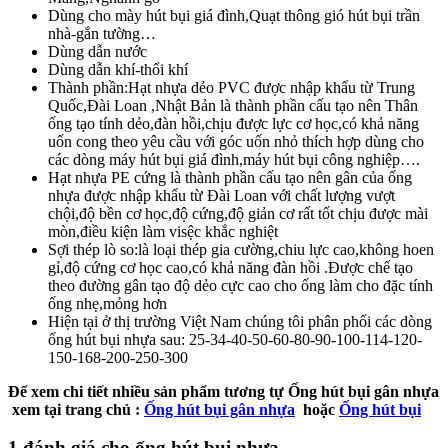
Dùng cho mày hút bụi giá đình,Quạt thông gió hút bụi trần
nhà-gắn tường…
Dùng dẫn nước
Dùng dẫn khí-thổi khí
Thành phần:Hạt nhựa dẻo PVC được nhập khẩu từ Trung
Quốc,Đài Loan ,Nhật Bản là thành phần cấu tạo nên Thân
ống tạo tính dẻo,đàn hồi,chịu được lực cơ học,có khả năng
uốn cong theo yêu cầu với góc uốn nhỏ thích hợp dùng cho
các dòng máy hút bụi giá đình,máy hút bụi công nghiệp….
Hạt nhựa PE cứng là thành phần cấu tạo nên gân của ống
nhựa được nhập khẩu từ Đài Loan với chất lượng vượt
chội,độ bền cơ học,độ cứng,độ giản cơ rất tốt chịu được mài
mòn,điều kiện làm visệc khắc nghiệt
Sợi thép lò so:là loại thép gia cường,chiu lực cao,không hoen
gỉ,độ cứng cơ học cao,có khả năng đàn hồi .Được chế tạo
theo đường gân tạo độ dẻo cực cao cho ống làm cho đặc tính
ống nhẹ,mỏng hơn
Hiện tại ở thị trường Việt Nam chúng tôi phân phối các dòng
ống hút bụi nhựa sau: 25-34-40-50-60-80-90-100-114-120-
150-168-200-250-300
Để xem chi tiết nhiều sản phẩm tương tự Ống hút bụi gân nhựa
xem tại trang chủ :
Ống hút bụi gân nhựa
hoặc
Ống hút bụi
1 đánh giá cho
ống hút bụi nhựa