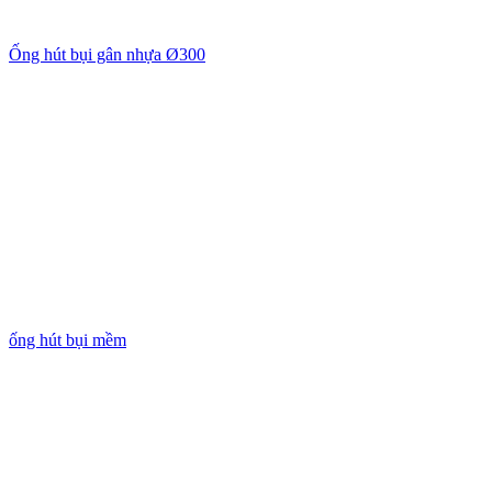
Ống hút bụi gân nhựa Ø300
ống hút bụi mềm