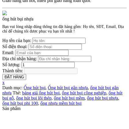
Giao hàng tân nơi, miễn phí giao hàng toàn quốc
ống hút bụi nhựa
Bạn vui lòng nhập đúng thông tin đặt hàng gồm: Họ tên, SĐT, Email, Địa
chỉ để chúng tôi được phục vụ bạn tốt nhất !
Họ tên của bạn:
Số điện thoại:
Email:
Địa chỉ nhận hàng:
Số lượng:
Thành tiền:
ĐẶT HÀNG
x
Danh mục:
Ống hút bụi
,
Ống hút bụi gân nhựa
,
ống hút bụi gân
nhựa
Thẻ:
bảng giá ống hút bụi
,
ống hút bụi công nghiệp
,
ống hút
bụi gỗ
,
ống hút bụi lõi thép
,
ống hút bụi mềm
,
ống hút bụi nhựa
,
ống hút bụi phi 100
,
ống nhựa mềm hút bụi
Sản phẩm