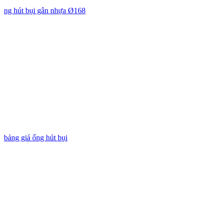
ng hút bụi gân nhựa Ø168
bảng giá ống hút bụi