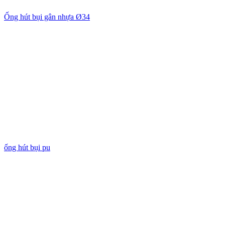
Ống hút bụi gân nhựa Ø34
ống hút bụi pu