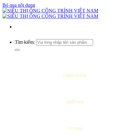
Bỏ qua nội dung
Tìm kiếm:
SẢN PHẨM
CHÍNH HÃNG
VẬN CHUYỂN
MIỄN PHÍ
SỬA CHỮA
TẠI NHÀ