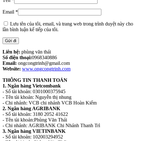
Tên
*
Email
*
Lưu tên của tôi, email, và trang web trong trình duyệt này cho
lần bình luận kế tiếp của tôi.
Liên hệ:
phùng văn thái
Số điện thoại:
0968340886
Email:
ongcongtrinh@gmail.com
Website:
www.ongcongtrinh.com
THÔNG TIN THANH TOÁN
1. Ngân hàng Vietcombank
- Số tài khoản: 0301000375945
- Tên tài khoản: Nguyễn thị nhung
- Chi nhánh: VCB chi nhánh VCB Hoàn Kiếm
2. Ngân hàng AGRIBANK
- Số tài khoản: 3180 2052 41622
- Tên tài khoản:Phùng Văn Thái
- Chi nhánh: AGRIBANK Chi Nhánh Thanh Trì
3. Ngân hàng VIETINBANK
- Số tài khoản: 102003294952