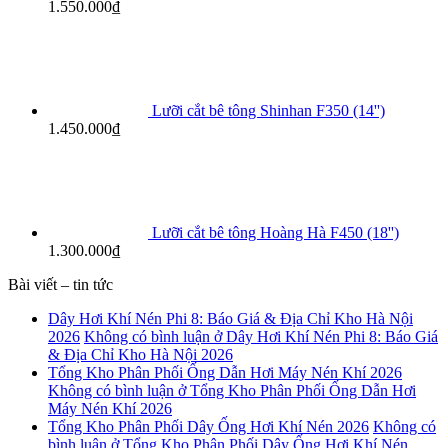
1.550.000
₫
Lưỡi cắt bê tông Shinhan F350 (14'')
1.450.000
₫
Lưỡi cắt bê tông Hoàng Hà F450 (18'')
1.300.000
₫
Bài viết – tin tức
Dây Hơi Khí Nén Phi 8: Báo Giá & Địa Chỉ Kho Hà Nội
2026
Không có bình luận
ở Dây Hơi Khí Nén Phi 8: Báo Giá
& Địa Chỉ Kho Hà Nội 2026
Tổng Kho Phân Phối Ống Dẫn Hơi Máy Nén Khí 2026
Không có bình luận
ở Tổng Kho Phân Phối Ống Dẫn Hơi
Máy Nén Khí 2026
Tổng Kho Phân Phối Dây Ống Hơi Khí Nén 2026
Không có
bình luận
ở Tổng Kho Phân Phối Dây Ống Hơi Khí Nén