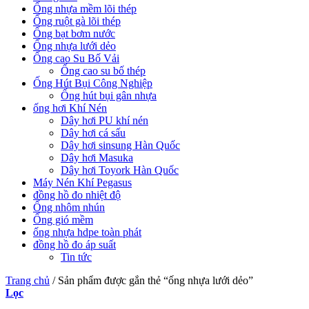
Ống nhựa mềm lõi thép
Ống ruột gà lõi thép
Ống bạt bơm nước
Ống nhựa lưới dẻo
Ống cao Su Bố Vải
Ống cao su bố thép
Ống Hút Bụi Công Nghiệp
Ống hút bụi gân nhựa
ống hơi Khí Nén
Dây hơi PU khí nén
Dây hơi cá sấu
Dây hơi sinsung Hàn Quốc
Dây hơi Masuka
Dây hơi Toyork Hàn Quốc
Máy Nén Khí Pegasus
đồng hồ đo nhiệt độ
Ống nhôm nhún
Ống gió mềm
ống nhựa hdpe toàn phát
đồng hồ đo áp suất
Tin tức
Trang chủ
/
Sản phẩm được gắn thẻ “ống nhựa lưới dẻo”
Lọc