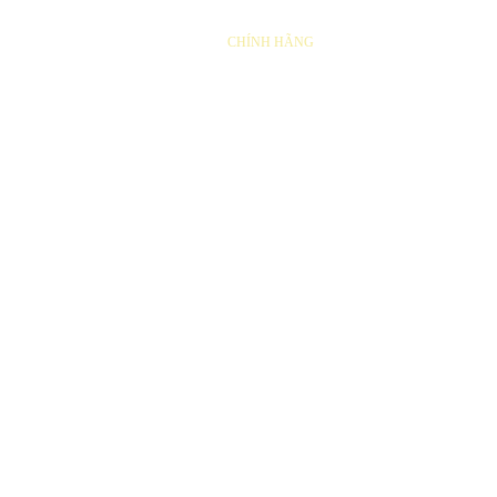
THAY LÕI LỌC
CHÍNH HÃNG